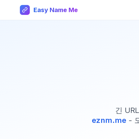
Easy Name Me
긴 UR
eznm.me
- 